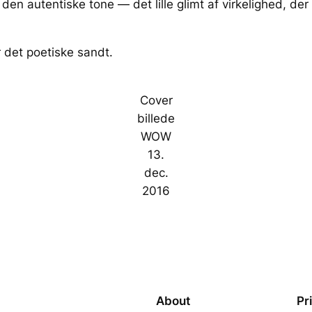
d den autentiske tone — det lille glimt af virkelighed, d
 det poetiske sandt.
Cover
billede
WOW
13.
dec.
2016
About
Pr