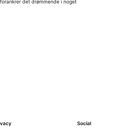
er forankrer det drømmende i noget
ivacy
Social