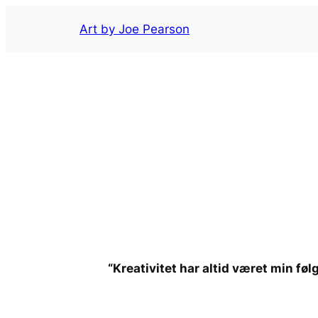
Spring
Art by Joe Pearson
til
indhold
“Kreativitet har altid været min føl